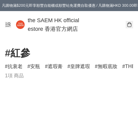
凡購物滿$200元即享順豐自能櫃或順豐站免運費自取優惠 / 凡購物滿HKD 300.0
凡購物滿$200元即享順豐自能櫃或順豐站免運費自取優惠 / 凡購物滿HKD 300.0
the SAEM HK official
estore 香港官方網店
#紅參
抗衰老
安瓶
遮瑕膏
皇牌遮瑕
無暇底妝
THE
1項 商品