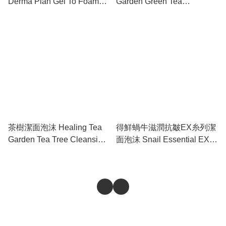
Derma Plan Gel To Foam
Garden Green Tea
Cleanser
Cleansing Foam
茶樹潔面泡沫 Healing Tea
得鮮蝸牛滋潤抗皺EX糸列潔
Garden Tea Tree Cleansing
面泡沫 Snail Essential EX
Foam
Deep Cleansing Foam