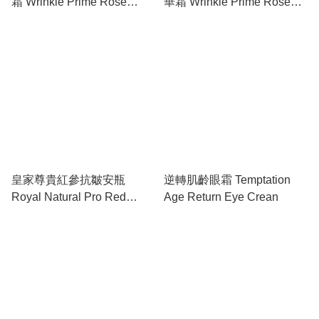
霜 Wrinkle Prime Rose
華霜 Wrinkle Prime Rose
PDRN Eye Cream For Face
PDRN Cream Essence
皇家尊貴紅參抗皺安瓶
逆轉肌齡眼霜 Temptation
Royal Natural Pro Red
Age Return Eye Crean
Ginseng Ampoule