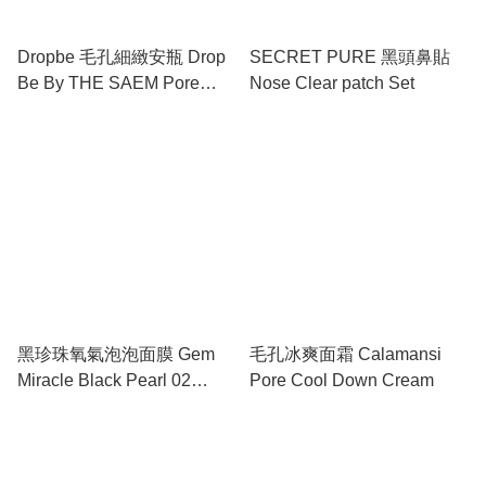
Dropbe 毛孔細緻安瓶 Drop
SECRET PURE 黑頭鼻貼
Be By THE SAEM Pore
Nose Clear patch Set
Refining Ampoule
黑珍珠氧氣泡泡面膜 Gem
毛孔冰爽面霜 Calamansi
Miracle Black Pearl 02
Pore Cool Down Cream
Bubble Mask