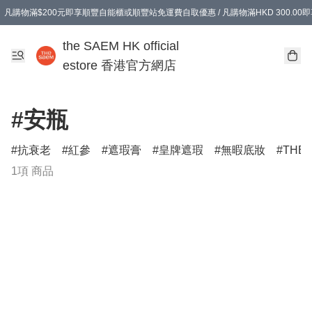
凡購物滿$200元即享順豐自能櫃或順豐站免運費自取優惠 / 凡購物滿HKD 300.0
凡購物滿$200元即享順豐自能櫃或順豐站免運費自取優惠 / 凡購物滿HKD 300.0
the SAEM HK official
estore 香港官方網店
#安瓶
抗衰老
紅參
遮瑕膏
皇牌遮瑕
無暇底妝
THE
1項 商品