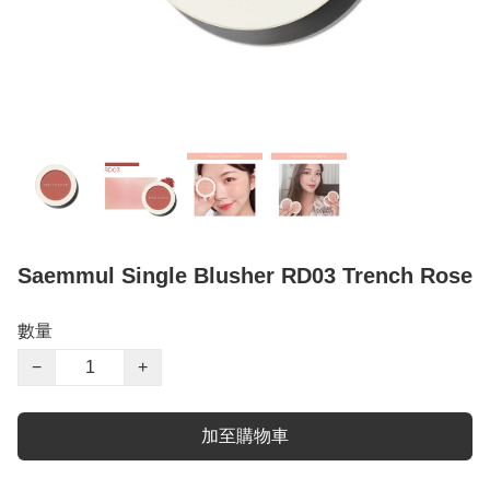
Saemmul Single Blusher RD03 Trench Rose
數量
−
+
加至購物車