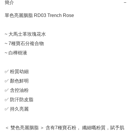
簡介
−
單色亮麗胭脂 RD03 Trench Rose

~ 大馬士革玫瑰花水

~ 7種寶石分複合物

~ 白樺樹液

✅ 粉質幼細

✅ 顏色鮮明

✅ 含控油粉

✅ 防汗防皮脂

✅ 持久亮麗

＜ 雙色亮麗胭脂 ＞ 含有7種寶石粉， 纖細嘅粉質，賦予肌