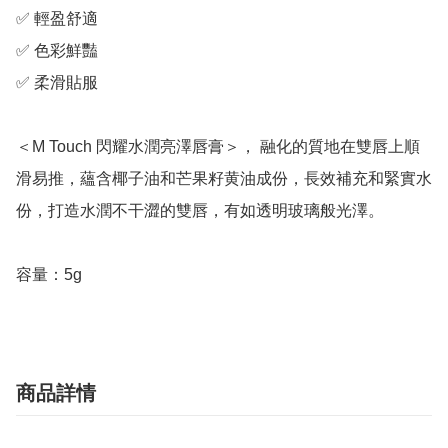
✅ 輕盈舒適

✅ 色彩鮮豔

✅ 柔滑貼服

＜M Touch 閃耀水潤亮澤唇膏＞， 融化的質地在雙唇上順
滑易推，蘊含椰子油和芒果籽黄油成份，長效補充和緊實水
份，打造水潤不干澀的雙唇，有如透明玻璃般光澤。

商品詳情