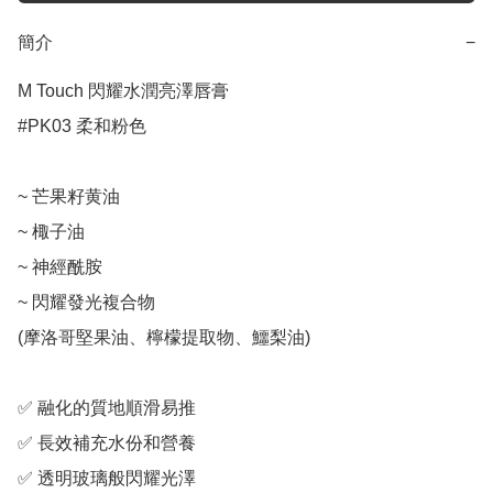
簡介
−
M Touch 閃耀水潤亮澤唇膏

#PK03 柔和粉色

~ 芒果籽黄油

~ 棷子油

~ 神經酰胺

~ 閃耀發光複合物

(摩洛哥堅果油、檸檬提取物、鱷梨油)

✅ 融化的質地順滑易推

✅ 長效補充水份和營養

✅ 透明玻璃般閃耀光澤
