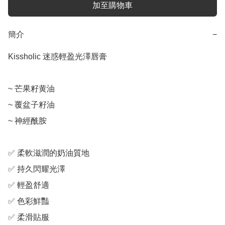
加至購物車
簡介
−
Kissholic 迷惑輕盈光澤唇膏

~ 芒果籽黄油

~ 覆盆子籽油

~ 神經酰胺

✅ 柔軟滋潤的奶油質地

✅ 持久閃耀光澤

✅ 輕盈舒適

✅ 色彩鮮豔

✅ 柔滑貼服
