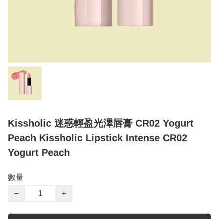
Kissholic 迷惑輕盈光澤唇膏 CR02 Yogurt
Peach Kissholic Lipstick Intense CR02
Yogurt Peach
數量
−
+