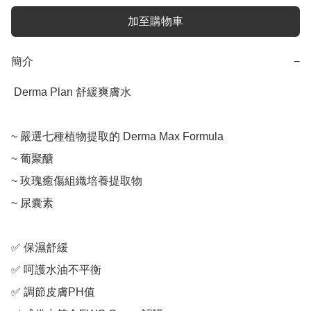
加至購物車
簡介
−
 Derma Plan 舒緩爽膚水

~ 嚴選七種植物提取的 Derma Max Formula

~ 葡聚醣

~ 玫瑰癒傷組織培養提取物

~ 尿囊素

✅ 保濕舒緩

✅ 呵護水油不平衡

✅ 調節皮膚PH值
