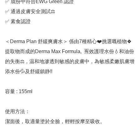
✅ 成份中符合EWG Green 認證

✅ 通過皮膚安全測試⚖️

✅ 素食認證

＜Derma Plan 舒緩爽膚水＞ 係由7種精心❤️挑選嘅植物🍀
提取物而成的Derma Max Formula,  🈶效護理水份💧和油份
的失衡⚖️，温和地滲透到敏感的皮膚中，為敏感柔嫩肌膚增
添水份💦及舒緩鎮静‼️

容量 : 155ml

使用方法：

潔面後，取適量塗於全臉，輕輕按摩至吸收。