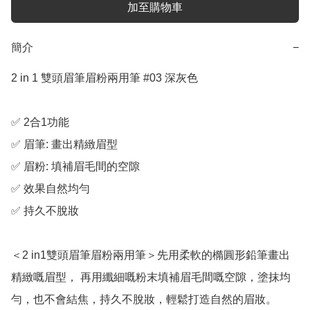
加至購物車
簡介
−
2 in 1 雙頭眉筆眉粉兩用筆 #03 深灰色

✅ 2合1功能

✅ 眉筆: 畫出精緻眉型

✅ 眉粉: 填補眉毛間的空隙

✅ 效果自然均勻

✅ 持久不脫妝

＜2 in1雙頭眉筆眉粉兩用筆＞先用柔軟的橢圓形鉛筆畫出
精緻嘅眉型， 再用纖細嘅粉末填補眉毛間嘅空隙，塗抹均
勻，也不會結焦，持久不脫妝，輕鬆打造自然的眉妝。
