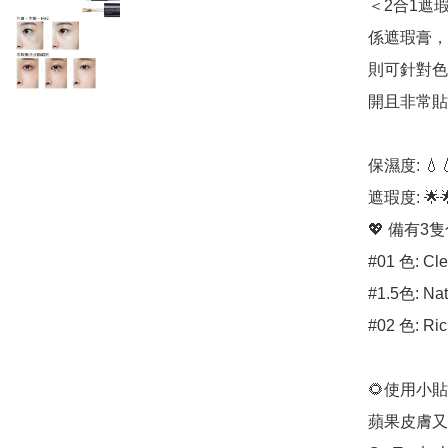
＜2合1遮
係遮瑕膏，
則可針對色
開且非常貼
保濕度: 💧💧
遮瑕度: 🌟🌟
💖 備有3隻
#01 色: Cle
#1.5色: Nat
#02 色: Ric
🌻使用小貼士
蘋果皮膚又