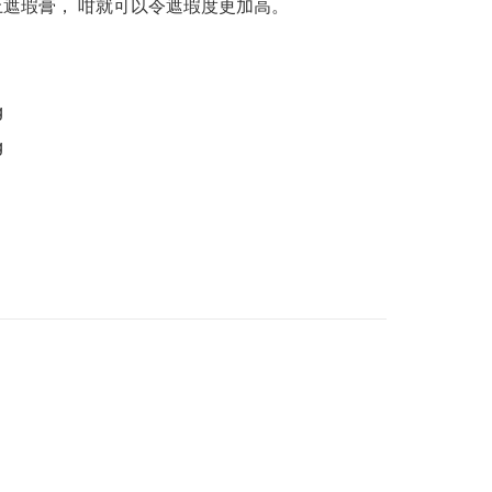
加上遮瑕膏， 咁就可以令遮瑕度更加高。



g