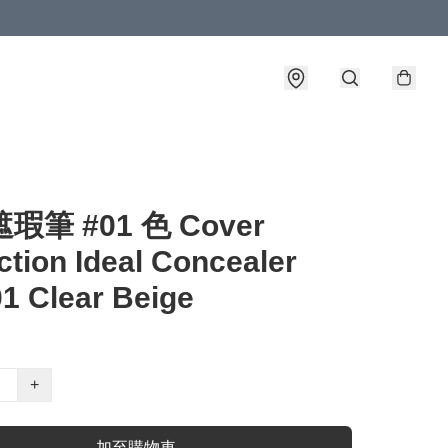
瑕筆 #01 色 Cover
ction Ideal Concealer
1 Clear Beige
+
加至購物車