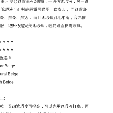
瑕筆＞ 雙頭遮瑕筆有2個頭，一邊係遮瑕液，另一邊
 遮瑕液可針對較嚴重黑眼圈、暗瘡印， 而遮瑕膏
斑、黑斑、黑痣， 而且遮瑕膏質地柔滑，容易推
服，絕對係超完美遮瑕膏，輕易遮蓋皮膚瑕疵。

💧💧💧

🌟🌟🌟

色選擇

ar Beige

ural Beige

h Beige

:

乾，又想遮瑕度再提高，可以先用遮瑕液打底，再