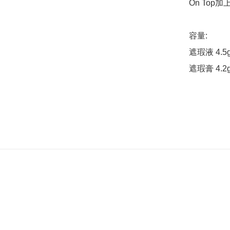
On Top
容量:

遮瑕液 4.5g
遮瑕膏 4.2