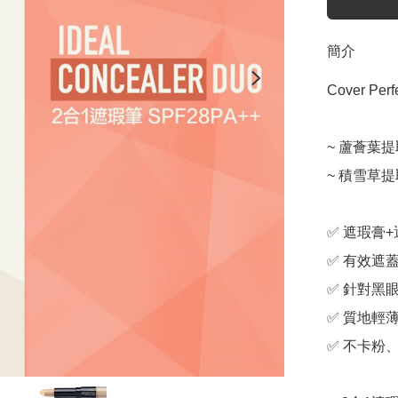
簡介
Cover Per
~ 蘆薈葉提
~ 積雪草提
✅ 遮瑕膏+
✅ 有效遮蓋
✅ 針對黑
✅ 質地輕薄
✅ 不卡粉、