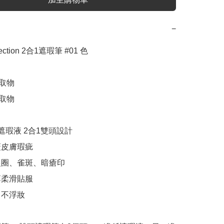
−
fection 2合1遮瑕筆 #01 色

取物

取物

遮瑕液 2合1雙頭設計

皮膚瑕疵

眼圈、雀斑、暗瘡印

柔滑貼服

不浮妝
