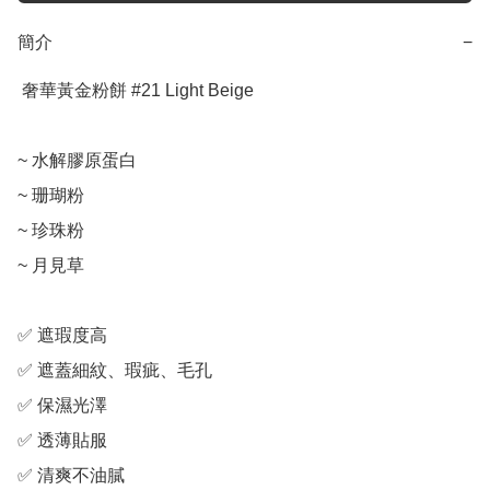
簡介
−
 奢華黃金粉餅 #21 Light Beige

~ 水解膠原蛋白

~ 珊瑚粉

~ 珍珠粉

~ 月見草

✅ 遮瑕度高

✅ 遮蓋細紋、瑕疵、毛孔

✅ 保濕光澤

✅ 透薄貼服

✅ 清爽不油膩
