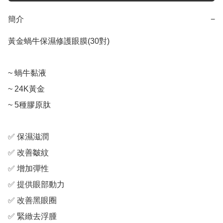
簡介
−
黃金蝸牛保濕修護眼膜(30對)

~ 蝸牛黏液

~ 24K黃金

~ 5種膠原肽

✅ 保濕滋潤

✅ 改善皺紋

✅ 增加彈性

✅ 提供眼部動力

✅ 改善黑眼圈

✅ 緊緻去浮腫
