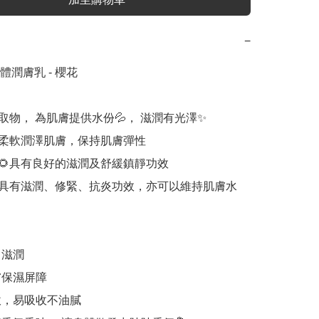
−
潤膚乳 - 櫻花

萃取物， 為肌膚提供水份💦， 滋潤有光澤✨

，柔軟潤澤肌膚，保持肌膚彈性

油🌻具有良好的滋潤及舒緩鎮靜功效

油具有滋潤、修緊、抗炎功效，亦可以維持肌膚水
滋潤

保濕屏障

軟，易吸收不油膩
