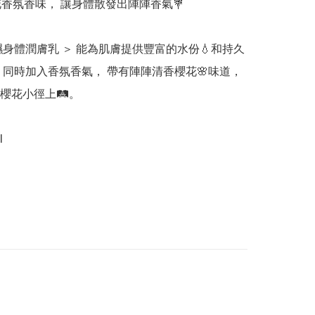
花香氛香味， 讓身體散發出陣陣香氣💐

濕身體潤膚乳 ＞ 能為肌膚提供豐富的水份💧和持久
 同時加入香氛香氣， 帶有陣陣清香櫻花🌸味道， 
花小徑上🛤️。
