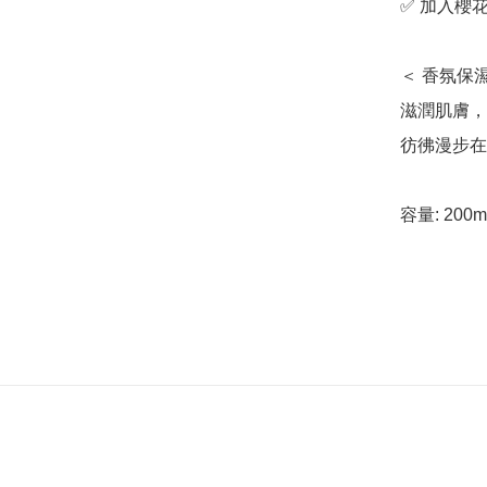
✅ 加入櫻
＜ 香氛保
滋潤肌膚，
彷彿漫步在櫻