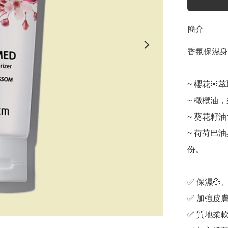
簡介
香氛保濕身體
~ 櫻花🌸
~ 橄欖油
~ 葵花籽
~ 荷荷巴
份。

✅ 保濕💦、
✅ 加強皮膚
✅ 質地柔