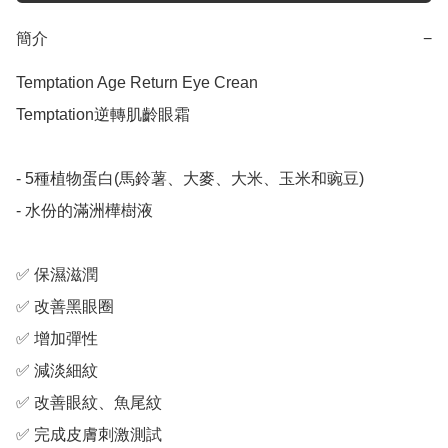
簡介
−
Temptation Age Return Eye Crean

Temptation逆轉肌齡眼霜

- 5種植物蛋白(馬鈴薯、大麥、大米、玉米和豌豆)

- 水份的滿洲樺樹液

✅ 保濕滋潤

✅ 改善黑眼圈

✅ 增加彈性

✅ 減淡細紋

✅ 改善眼紋、魚尾紋

✅ 完成皮膚刺激測試
