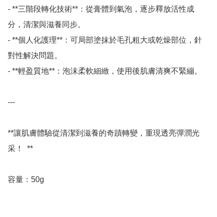
- **三階段轉化技術**：從膏體到氣泡，逐步釋放活性成
分，清潔與滋養同步。 

- **個人化護理**：可局部塗抹於毛孔粗大或乾燥部位，針
對性解決問題。 

- **輕盈質地**：泡沫柔軟細緻，使用後肌膚清爽不緊繃。 

---

**讓肌膚體驗從清潔到滋養的奇蹟轉變，重現透亮彈潤光
采！  **

容量：50g
