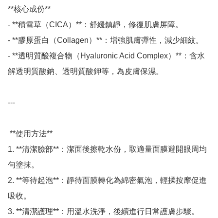
**核心成份**

- **積雪草（CICA）**：舒緩鎮靜，修復肌膚屏障。 

- **膠原蛋白（Collagen）**：增強肌膚彈性，減少細紋。 

- **透明質酸複合物（Hyaluronic Acid Complex）**：含水
解透明質酸鈉、透明質酸鉀等，為皮膚保濕。 

---

 **使用方法**

1. **清潔臉部**：潔面後擦乾水份，取適量面膜避開眼周均
勻塗抹。 

2. **等待起泡**：靜待面膜轉化為綿密氣泡，輕揉按摩促進
吸收。 

3. **清潔護理**：用溫水洗淨，後續進行日常護膚步驟。 
