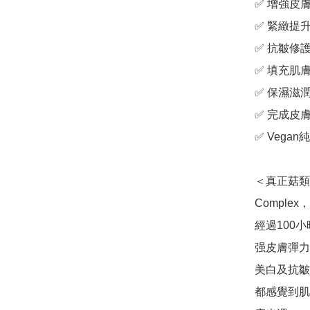
✅ 增強皮膚
✅ 緊緻提升
✅ 抗皺修護
✅ 填充肌膚
✅ 保濕滋潤
✅ 完成皮
✅ Vegan
＜真正菇類緊
Comple
經過100
强皮膚彈力
美白及抗皺
都感覺到肌