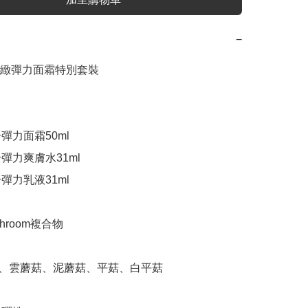
−
緻彈力面霜特別套裝

彈力面霜50ml

升彈力爽膚水31ml

彈力乳液31ml

shroom複合物

菇、雲蘑菇、泥蘑菇、平菇、白平菇
