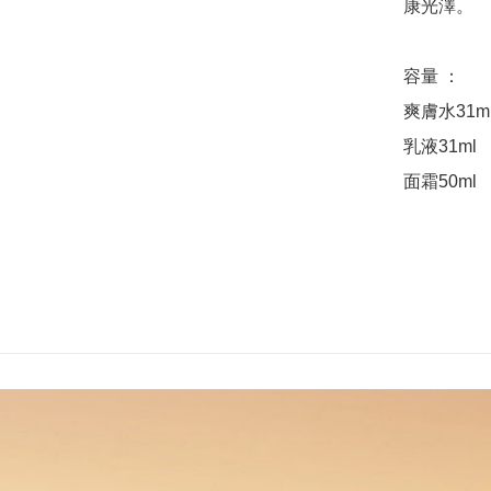
康光澤。

容量 ：

爽膚水31ml
乳液31ml

面霜50ml