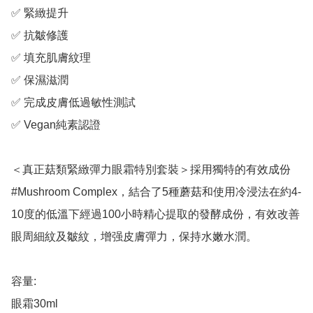
✅ 緊緻提升

✅ 抗皺修護

✅ 填充肌膚紋理

✅ 保濕滋潤

✅ 完成皮膚低過敏性測試

✅ Vegan純素認證

＜真正菇類緊緻彈力眼霜特別套裝＞採用獨特的有效成份 
#Mushroom Complex，結合了5種蘑菇和使用冷浸法在約4-
10度的低溫下經過100小時精心提取的發酵成份，有效改善
眼周細紋及皺紋，增强皮膚彈力，保持水嫩水潤。

容量:

眼霜30ml
