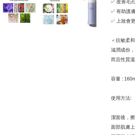
✅ 改善毛孔
✅ 有助護膚
✅ 上妝會更
＜抗敏柔和
滋潤成份，
而且性質溫
容量 : 160ml
使用方法:

潔面後，擦
面部肌膚上