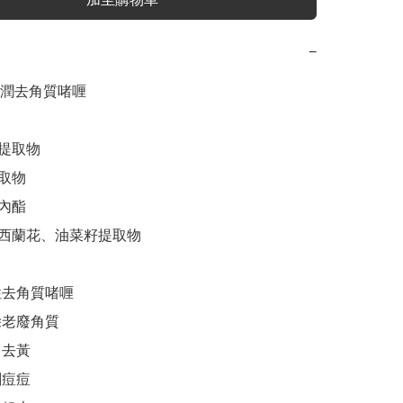
−
潤去角質啫喱

提取物

取物

內酯

、西蘭花、油菜籽提取物

性去角質啫喱

老廢角質

去黃

痘痘
