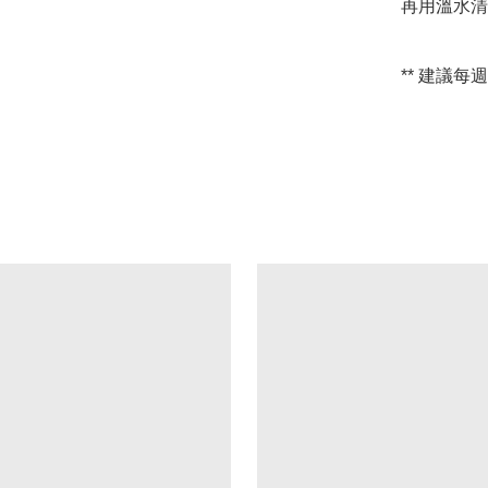
再用溫水清
** 建議