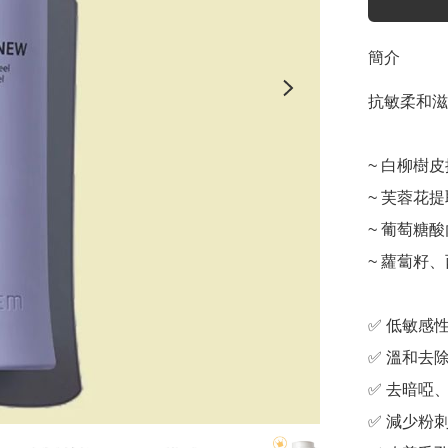
簡介
抗敏柔和滋
~ 白柳樹皮
~ 芙蓉花提
~ 葡萄糖酸
~ 蘿蔔籽
✅ 低敏感
✅ 溫和去除
✅ 去暗啞、
✅ 減少粉刺