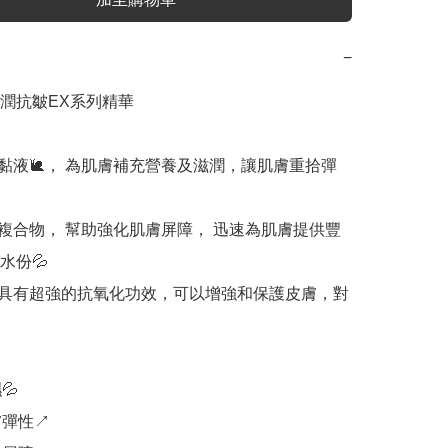
−
潤抗皺EX系列精華

牛黏液🐌， 為肌膚補充營養及滋潤，讓肌膚重拾彈
白複合物， 幫助強化肌膚屏障， 迅速為肌膚提供豐
份💦

🐝具有超強的抗氧化功效，可以增強和保護皮膚，對




彈性↗️
