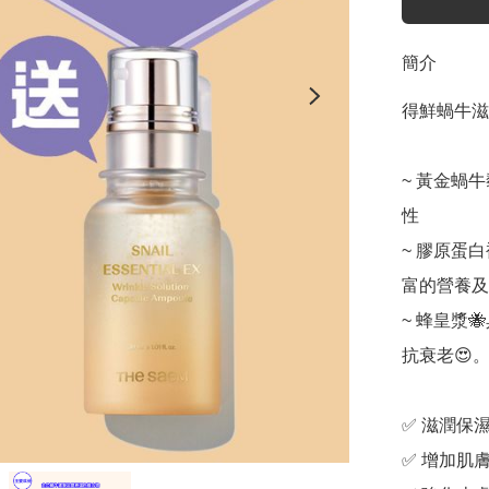
簡介
得鮮蝸牛滋
~ 黃金蝸
性

~ 膠原蛋
富的營養及水
~ 蜂皇漿
抗衰老😍。
✅ 滋潤保濕
✅ 增加肌膚