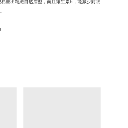
️也能輕易畫出精緻自然眉型，而且維生素E，能減少對眼
。


