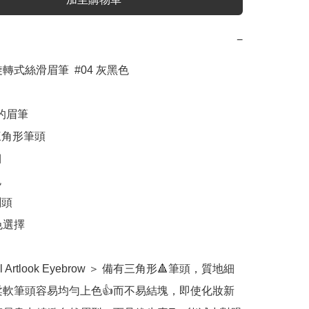
−
的眉筆

角形筆頭





頭

色選擇

l Artlook Eyebrow ＞ 備有三角形🔺筆頭，質地細
柔軟筆頭容易均勻上色👍而不易結塊，即使化妝新