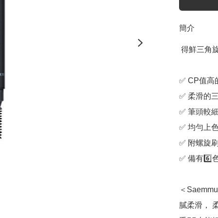
簡介
 得鮮三角旋轉式絲滑眉筆  #04 灰黑色

✅ CP值高
✅ 柔滑的三
✅ 筆頭較細
✅ 均勻上色
✅ 附螺旋刷
✅ 備有6️⃣
＜Saemmu
膩柔滑， 