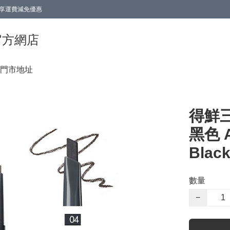
0即享運費減免優惠
0即享運費減免優惠
香港官方網店
門市地址
得鮮三
黑色 A
Black
數量
−