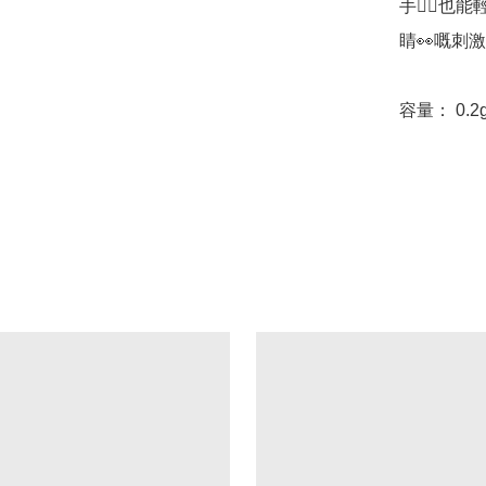
手💁‍♀
睛👀嘅刺激
容量： 0.2g