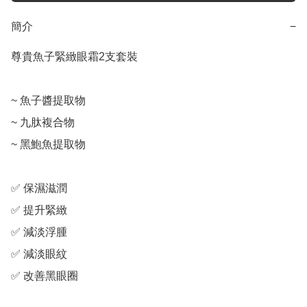
簡介
−
尊貴魚子緊緻眼霜2支套裝

~ 魚子醬提取物

~ 九肽複合物

~ 黑鮑魚提取物

✅ 保濕滋潤

✅ 提升緊緻

✅ 減淡浮腫

✅ 減淡眼紋

✅ 改善黑眼圈
