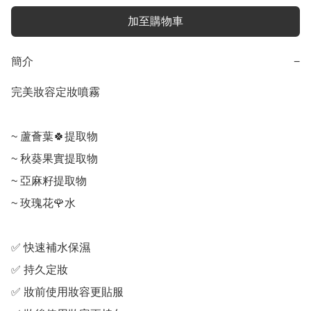
加至購物車
簡介
−
完美妝容定妝噴霧

~ 蘆薈葉🍀提取物

~ 秋葵果實提取物

~ 亞麻籽提取物

~ 玫瑰花🌹水

✅ 快速補水保濕

✅ 持久定妝

✅ 妝前使用妝容更貼服
