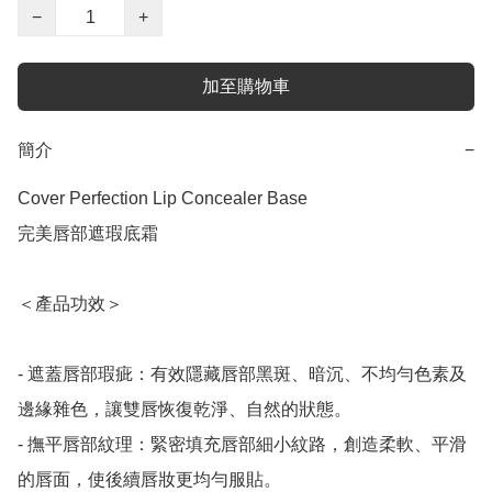
−
+
加至購物車
簡介
−
Cover Perfection Lip Concealer Base

完美唇部遮瑕底霜

＜產品功效＞

- 遮蓋唇部瑕疵：有效隱藏唇部黑斑、暗沉、不均勻色素及
邊緣雜色，讓雙唇恢復乾淨、自然的狀態。

- 撫平唇部紋理：緊密填充唇部細小紋路，創造柔軟、平滑
的唇面，使後續唇妝更均勻服貼。
