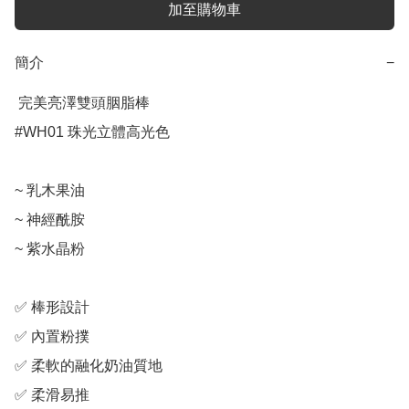
加至購物車
簡介
−
 完美亮澤雙頭胭脂棒

#WH01 珠光立體高光色

~ 乳木果油

~ 神經酰胺

~ 紫水晶粉

✅ 棒形設計

✅ 內置粉撲

✅ 柔軟的融化奶油質地

✅ 柔滑易推
