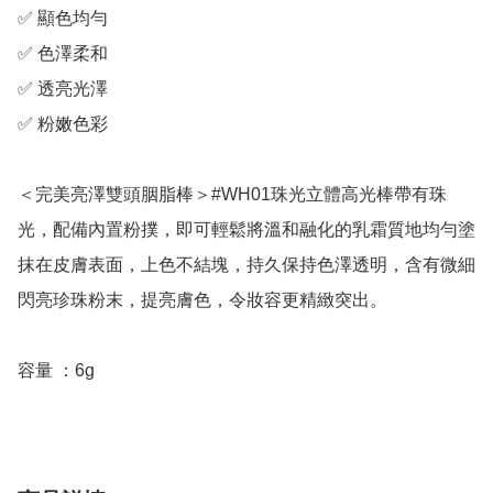
✅ 顯色均勻

✅ 色澤柔和

✅ 透亮光澤

✅ 粉嫩色彩

＜完美亮澤雙頭胭脂棒＞#WH01珠光立體高光棒帶有珠
光，配備內置粉撲，即可輕鬆將溫和融化的乳霜質地均勻塗
抹在皮膚表面，上色不結塊，持久保持色澤透明，含有微細
閃亮珍珠粉末，提亮膚色，令妝容更精緻突出。
