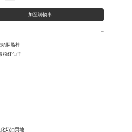
加至購物車
−
粉嫩粉紅仙子





融化奶油質地
