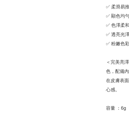
✅ 柔滑易推
✅ 顯色均勻
✅ 色澤柔和
✅ 透亮光澤
✅ 粉嫩色彩
＜完美亮澤
色，配備內
在皮膚表面
心感。

容量 ：6g