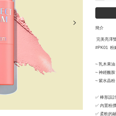
簡介
 完美亮澤雙頭胭脂棒

#PK01  
~ 乳木果油

~ 神經酰胺

~ 紫水晶粉

✅ 棒形設計
✅ 內置粉撲
✅ 柔軟的