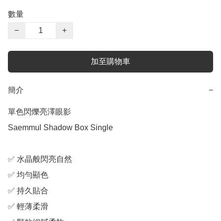
數量
−
+
加至購物車
簡介
−
單色閃爍亮澤眼影

Saemmul Shadow Box Single

✅ 水晶般閃亮自然

✅ 均勻顯色

✅ 持久貼合

✅ 輕薄柔滑
