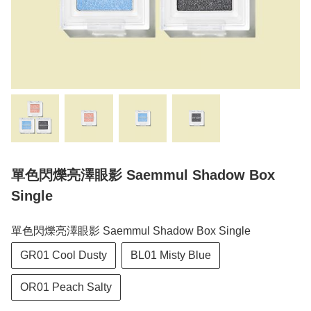
單色閃爍亮澤眼影 Saemmul Shadow Box
Single
單色閃爍亮澤眼影 Saemmul Shadow Box Single
GR01 Cool Dusty
BL01 Misty Blue
OR01 Peach Salty