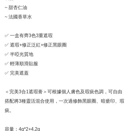
~ 甜杏仁油

~ 法國香草水

✅ 一盒有齊3色3重遮瑕

✅ 遮瑕+修正泛紅+修正黑眼圈

✅ 半啞光質地

✅ 輕薄順滑貼服

✅ 完美遮蓋

＜完美3合1遮瑕膏＞可根據個人膚色及瑕疵色調，可自由
搭配將3種靈活混合使用，一次過修飾黑眼圈、暗瘡印、瑕
疵。
