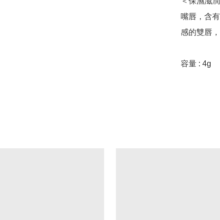
＜保濕滋潤
嘴唇，含有
感的雙唇，
容量 : 4g