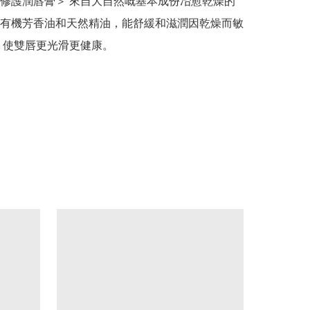
修護潤唇膏＞ 來自大自然嘅基本成份冶愈乾燥的
有機芳香油和天然精油，能舒緩和滋潤因乾燥而敏
 使雙唇更光滑更健康。
