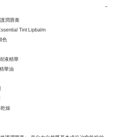
−
護潤唇膏

sential Tint Lipbalm

瑚色

樹液精華

精華油





乾燥
